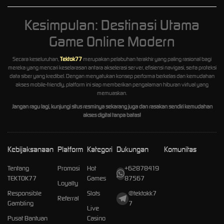
Kesimpulan: Destinasi Utama
Game Online Modern
Secara keseluruhan,
Tektok77
merupakan pelabuhan terakhir yang paling rasional bagi
mereka yang mencari keselarasan antara akselerasi server, efisiensi navigasi, serta proteksi
data siber yang kredibel. Dengan menyatukan konsep performa berkelas dan kemudahan
akses mobile-friendly, platform ini siap memberikan pengalaman hiburan virtual yang
memuaskan.
Jangan ragu lagi, kunjungi situs resminya sekarang juga dan rasakan sendiri kemudahan
akses digital tanpa batas!
Kebijaksanaan
Platform
Kategori
Dukungan
Komunitas
Tentang
Promosi
Hot
+62878419
TEKTOK77
Games
87567
Loyalty
Responsible
Slots
@tektokk7
Referral
Gambling
7
Live
Pusat Bantuan
Casino