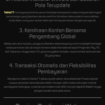
Pola Terupdate
Tektok77
memegang komitmen penuh terhadap transparansi melalui integrasi data tingkat
kemenangan yang diperbarui secara
real-time
. Kehadiran data presisi ini memudahkan
Anda dalam menyusun racikan taktis dan formasi permainan dengan percaya diri.
3. Kemitraan Konten Bersama
Pengembang Global
Melalui satu akun terpadu, pengguna diberikan akses langsung untuk menjelajahi berbagai
variasi permainan dari developer ternama skala internasional seperti Pragmatic Play, PG
Soft, Habanero, hingga Joker123 yang menyajikan tampilan visual memikat serta animasi
3D yang halus.
4. Transaksi Otomatis dan Fleksibilitas
Pembayaran
Manajemen saldo di Tektok77 didukung oleh sistem otomatisasi kilat. Proses deposit
maupun penarikan dana diproses dalam hitungan detik melalui dukungan metode
pembayaran terlengkap, mulai dari pemindaian kode QRIS, dompet digital (E-Wallet), hingga
jaringan transfer bank lokal utama.