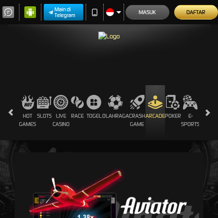
Main di
MASUK
DAFTAR
Telegram
HOT
SLOTS
LIVE
RACE
TOGEL
OLAHRAGA
CRASH
ARCADE
POKER
E-
SABUN
GAMES
CASINO
GAME
SPORTS
AYAM