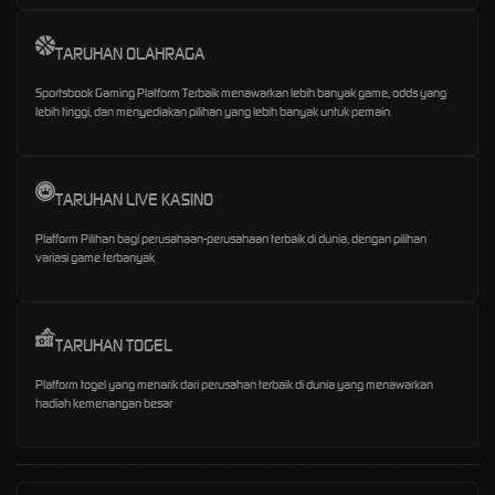
TARUHAN OLAHRAGA
Sportsbook Gaming Platform Terbaik menawarkan lebih banyak game, odds yang
lebih tinggi, dan menyediakan pilihan yang lebih banyak untuk pemain.
TARUHAN LIVE KASINO
Platform Pilihan bagi perusahaan-perusahaan terbaik di dunia, dengan pilihan
variasi game terbanyak
TARUHAN TOGEL
Platform togel yang menarik dari perusahan terbaik di dunia yang menawarkan
hadiah kemenangan besar