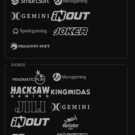
Arcade