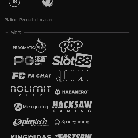
Platform Penyedia Layanan
Slots