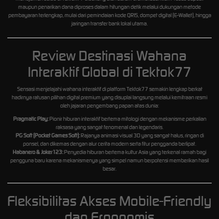
maupun penarikan dana diproses dalam hitungan detik melalui dukungan metode
pembayaran terlengkap, mulai dari pemindaian kode QRIS, dompet digital (E-Wallet), hingga
jaringan transfer bank lokal utama.
Review Destinasi Wahana
Interaktif Global di Tektok77
Sensasi menjelajahi wahana interaktif di platform Tektok77 semakin lengkap berkat
hadirnya ratusan pilihan digital premium yang disuplai langsung melalui kemitraan resmi
oleh jajaran pengembang papan atas dunia:
Pragmatic Play:
Pionir hiburan interaktif bertema mitologi dengan mekanisme perkalian
raksasa yang sangat fenomenal dan legendaris.
PG Soft (Pocket Games Soft):
Rajanya animasi visual 3D yang sangat halus, ringan di
ponsel, dan dikemas dengan alur cerita modern serta fitur pengganda berlipat.
Habanero & Joker123:
Penyedia hiburan bertema kultur Asia yang terkenal ramah bagi
pengguna baru karena mekanismenya yang simpel namun berpotensi memberikan hasil
besar.
Fleksibilitas Akses Mobile-Friendly
dan Ergonomis