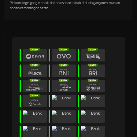
Platform togel yang menarik dari perusahan terbaik di dunia yang menawarkan
hadiah kemenangan besar