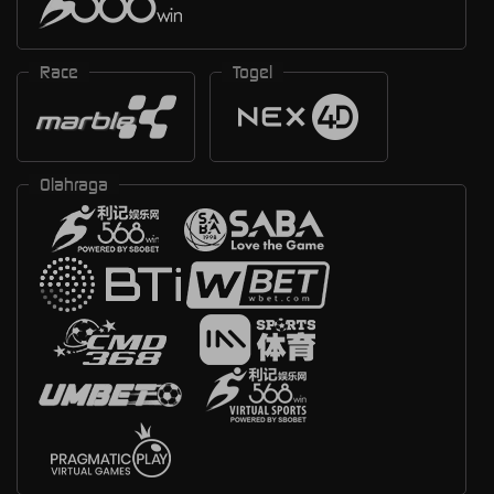
Race
Togel
Olahraga