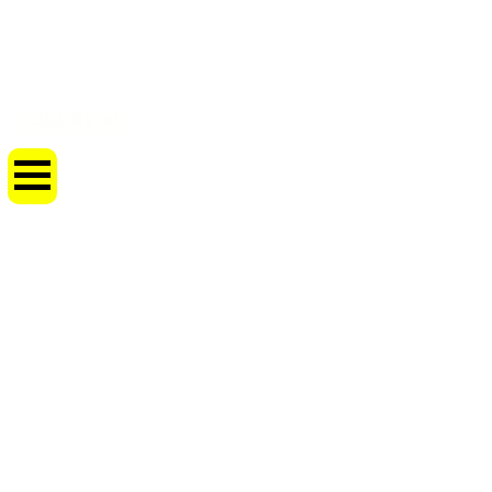
Click Here!