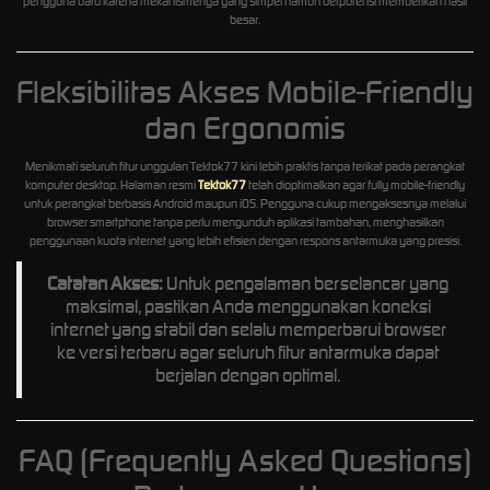
pengguna baru karena mekanismenya yang simpel namun berpotensi memberikan hasil
besar.
Fleksibilitas Akses Mobile-Friendly
dan Ergonomis
Menikmati seluruh fitur unggulan Tektok77 kini lebih praktis tanpa terikat pada perangkat
komputer desktop. Halaman resmi
Tektok77
telah dioptimalkan agar fully mobile-friendly
untuk perangkat berbasis Android maupun iOS. Pengguna cukup mengaksesnya melalui
browser smartphone tanpa perlu mengunduh aplikasi tambahan, menghasilkan
penggunaan kuota internet yang lebih efisien dengan respons antarmuka yang presisi.
Catatan Akses:
Untuk pengalaman berselancar yang
maksimal, pastikan Anda menggunakan koneksi
internet yang stabil dan selalu memperbarui browser
ke versi terbaru agar seluruh fitur antarmuka dapat
berjalan dengan optimal.
FAQ (Frequently Asked Questions)