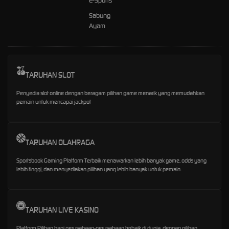
E-Sports
Sabung
Ayam
TARUHAN SLOT
Penyedia slot online dengan beragam pilihan game menarik yang memudahkan
pemain untuk mencapai jackpot
TARUHAN OLAHRAGA
Sportsbook Gaming Platform Terbaik menawarkan lebih banyak game, odds yang
lebih tinggi, dan menyediakan pilihan yang lebih banyak untuk pemain.
TARUHAN LIVE KASINO
Platform Pilihan bagi perusahaan-perusahaan terbaik di dunia, dengan pilihan