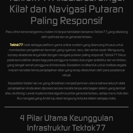
Kilat dan Navigasi Putaran
Paling Responsif
Pacu ritme kemenanganmu malam ini tanpa hambatan bersama Tektok77 yang disokong
oleh optimasi server generasi terbaru.
Tektok77
hadir sebagai platform game online modern yang dirancang khusus untuk
memberikan pengalaman bermain yang nyaman, seru, dan serba cepat. Mengusung
konsep akselerasi sinyal kilat dengan navigasi putaran paling responsif, Tektok77 fokus
pada kemudahan akses bagi para pengguna melalui dukungan arsitektur server terbaru
yang sangat ramah pengguna di Indonesia. Ekosistem ini dibentuk untuk melibas segala
macam kendala teknis penjelajahan siber yang kerap dikeluhkan oleh para peselancar
virtual.
Kepadatan klaster server yang dihadirkan menjadi jaminan utama bahwa seluruh data
penjelajahan Anda akan diproses secara merata tanpa ada bagian sistem yang lambat
atau
stuttering
. Lewat implementasi algoritma pintar generasi terbaru, setiap menu hoki dan
fitur navigasi yang Anda tuju akan langsung terbuka dalam sekejap mata.
4 Pilar Utama Keunggulan
Infrastruktur Tektok77