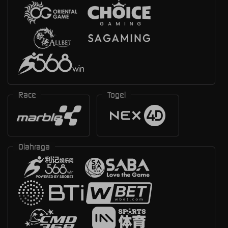
Race
Togel
Olahraga