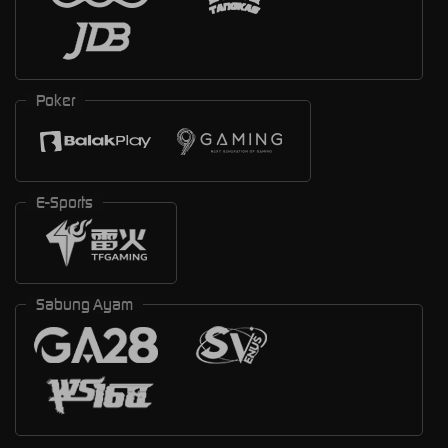
Poker
E-Sports
Sabung Ayam