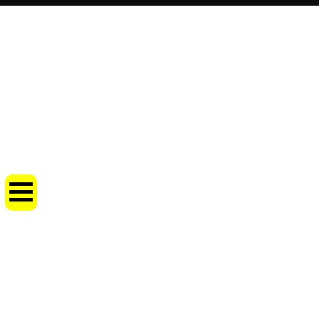
Click Here!