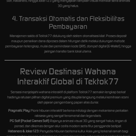
Soft, Habanero, hingga Joker123 yang menyajikan tampilan visual memikat serta animasi
3D yang halus.
4. Transaksi Otomatis dan Fleksibilitas
Pembayaran
Manajemen saldo di Tektok77 didukung oleh sistem otomatisasi kilat. Proses deposit
maupun penarikan dana diproses dalam hitungan detik melalui dukungan metode
pembayaran terlengkap, mulai dari pemindaian kode QRIS, dompet digital (E-Wallet), hingga
jaringan transfer bank lokal utama.
Review Destinasi Wahana
Interaktif Global di Tektok77
Sensasi menjelajahi wahana interaktif di platform Tektok77 semakin lengkap berkat
hadirnya ratusan pilihan digital premium yang disuplai langsung melalui kemitraan resmi
oleh jajaran pengembang papan atas dunia:
Pragmatic Play:
Pionir hiburan interaktif bertema mitologi dengan mekanisme perkalian
raksasa yang sangat fenomenal dan legendaris.
PG Soft (Pocket Games Soft):
Rajanya animasi visual 3D yang sangat halus, ringan di
ponsel, dan dikemas dengan alur cerita modern serta fitur pengganda berlipat.
Habanero & Joker123:
Penyedia hiburan bertema kultur Asia yang terkenal ramah bagi