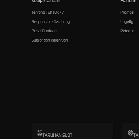
Kebijaksanaan
Platform
Tentang TEKTOK77
Promosi
Responsible Gambling
Loyalty
Pusat Bantuan
Referral
Syarat dan Ketentuan
TARUHAN SLOT
TA