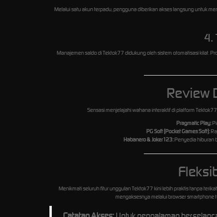
Melalui satu akun terpadu, pengguna diberikan akses langsung untuk menj
4.
Manajemen saldo di Tektok77 didukung oleh sistem otomatisasi kilat. P
Review D
Sensasi menjelajahi wahana interaktif di platform Tektok7
Pragmatic Play:
Pi
PG Soft (Pocket Games Soft):
Raj
Habanero & Joker123:
Penyedia hiburan b
Fleksi
Menikmati seluruh fitur unggulan Tektok77 kini lebih praktis tanpa ter
mengaksesnya melalui browser smartphone ta
Catatan Akses:
Untuk pengalaman berselancar