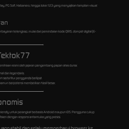
Play, PG Soft, Habanero, hingga Joker123 yang menyajikan tampilan visual
ran
ayaran terlengkap, mulai dari pemindaian kode QRIS, dompet digital (E-
 Tektok77
 kemitraan resmi oleh jajaran pengembang papan atas dunia:
al dan legendaris.
 serta fitur pengganda berlipat.
namun berpotensi memberikan hasil besar.
gonomis
e-friendly untuk perangkat berbasis Android maupun iOS. Pengguna cukup
sien dengan respons antarmuka yang presisi.
ang stabil dan selalu memperbarui browser ke