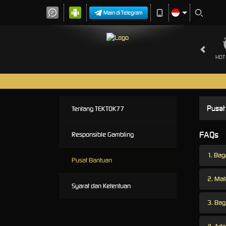
Main di Telegram
HOT
Pusat
Tentang TEKTOK77
FAQs
Responsible Gambling
1. Ba
Pusat Bantuan
2. Mat
Syarat dan Ketentuan
3. Ba