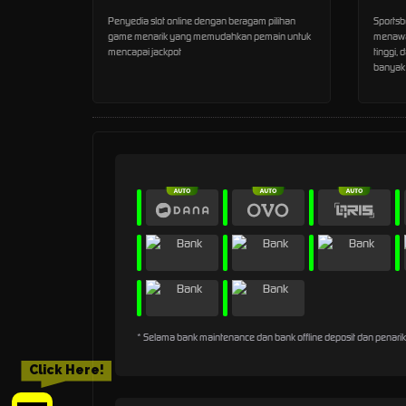
Penyedia slot online dengan beragam pilihan
Sportsb
game menarik yang memudahkan pemain untuk
menawar
mencapai jackpot
tinggi,
banyak 
* Selama bank maintenance dan bank offline deposit dan penarik
Click Here!