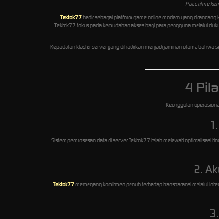
Pacu ritme ke
Tektok77
hadir sebagai platform game online modern yang dirancang k
Tektok77 fokus pada kemudahan akses bagi para pengguna melalui dukung
Kepadatan klaster server yang dihadirkan menjadi jaminan utama bahwa se
4 Pil
Keunggulan operasiona
1.
Sistem pemrosesan data di server Tektok77 telah melewati optimalisasi ting
2. Ak
Tektok77
memegang komitmen penuh terhadap transparansi melalui integ
3