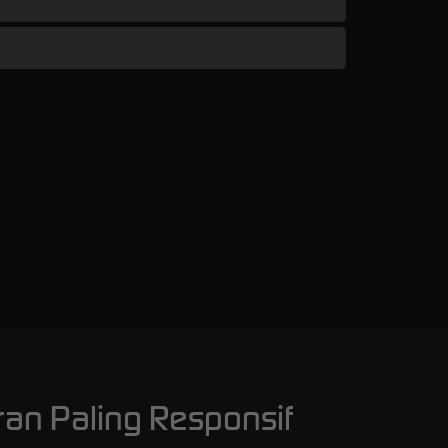
aran Paling Responsif