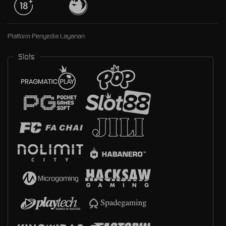
Platform Penyedia Layanan
Slots