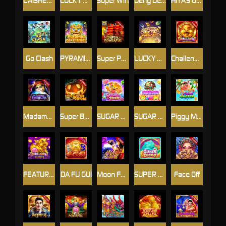
CAISHEN-LUCKY SPREAD
LUCKY ACE 2
Super Win
Deng Deng
HIYAS GEMS
Go Clash
PYRAMID OF FLAMES
Super Powerful
LUCKY ACE
Challenge・Golden Pig
Madame Caroline
Super Boom
SUGAR TEDDY
SUGAR BOOM
Piggy Master
FEATURE BUY - Golden Pig
DA FU GUI
Moon Festival
SUPER LUCKY
Face Off