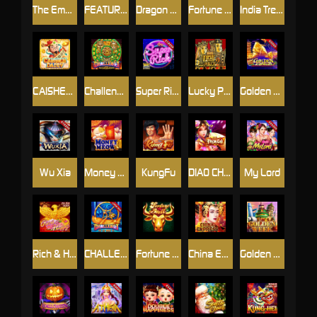
The Empire
FEATURE BUY・SUPER POWERFUL
Dragon Boat Festival
Fortune Teller
India Treasure
CAISHEN DADDY
Challenge・Mayan Calendar
Super Rich
Lucky Poker 2
Golden Zongzi
Wu Xia
Money Meow
KungFu
DIAO CHAN FA DA CAI
My Lord
Rich & Happy
CHALLENGE・FU LU SHOU XI
Fortune Bull
China Empress
Golden Week