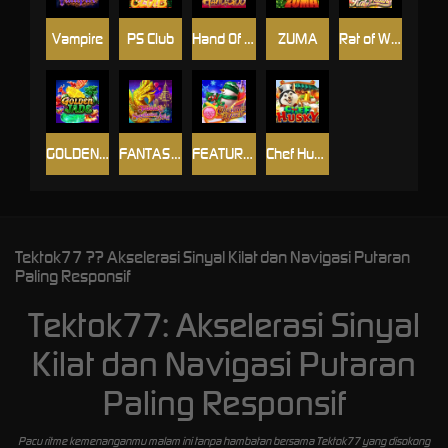
Vampire
PS Club
Hand Of God
ZUMA
Rat of Wealth
GOLDEN JADE
FANTASY - SOUTHEAST ASIA
FEATURE BUY・CHRISTMAS EXPRESS
Chef Husky
Tektok77 ?? Akselerasi Sinyal Kilat dan Navigasi Putaran
Paling Responsif
Tektok77: Akselerasi Sinyal
Kilat dan Navigasi Putaran
Paling Responsif
Pacu ritme kemenanganmu malam ini tanpa hambatan bersama Tektok77 yang disokong