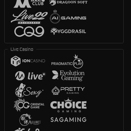
Live Casino