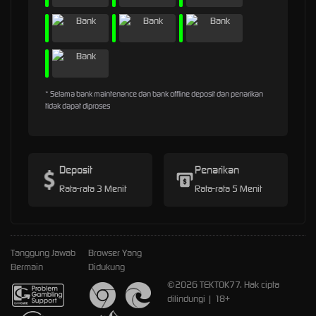
* Selama bank maintenance dan bank offline deposit dan penarikan
tidak dapat diproses
Deposit
Penarikan
Rata-rata 3 Menit
Rata-rata 5 Menit
Tanggung Jawab
Browser Yang
Bermain
Didukung
©2026 TEKTOK77. Hak cipta
dilindungi | 18+