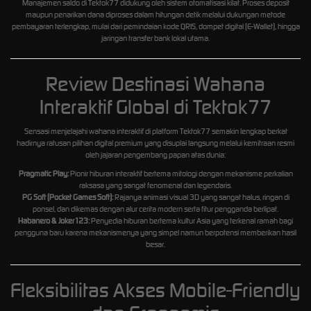
Manajemen saldo di Tektok77 didukung oleh sistem otomatisasi kilat. Proses deposit
maupun penarikan dana diproses dalam hitungan detik melalui dukungan metode
pembayaran terlengkap, mulai dari pemindaian kode QRIS, dompet digital (E-Wallet), hingga
jaringan transfer bank lokal utama.
Review Destinasi Wahana
Interaktif Global di Tektok77
Sensasi menjelajahi wahana interaktif di platform Tektok77 semakin lengkap berkat
hadirnya ratusan pilihan digital premium yang disuplai langsung melalui kemitraan resmi
oleh jajaran pengembang papan atas dunia:
Pragmatic Play:
Pionir hiburan interaktif bertema mitologi dengan mekanisme perkalian
raksasa yang sangat fenomenal dan legendaris.
PG Soft (Pocket Games Soft):
Rajanya animasi visual 3D yang sangat halus, ringan di
ponsel, dan dikemas dengan alur cerita modern serta fitur pengganda berlipat.
Habanero & Joker123:
Penyedia hiburan bertema kultur Asia yang terkenal ramah bagi
pengguna baru karena mekanismenya yang simpel namun berpotensi memberikan hasil
besar.
Fleksibilitas Akses Mobile-Friendly