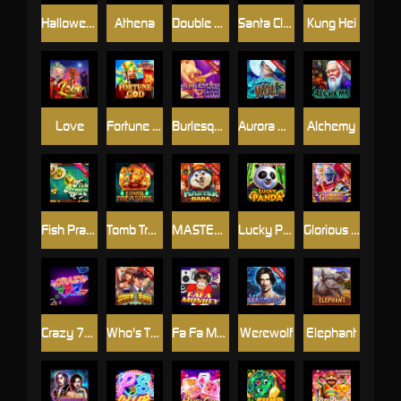
Halloween
Athena
Double Happiness
Santa Claus
Kung Hei
Love
Fortune God
Burlesque 2
Aurora Wolf
Alchemy
Fish Prawn Crab
Tomb Treasure
MASTER HAHA
Lucky Panda
Glorious Kingdom
Crazy 777
Who's The Boss
Fa Fa Monkey
Werewolf
Elephant