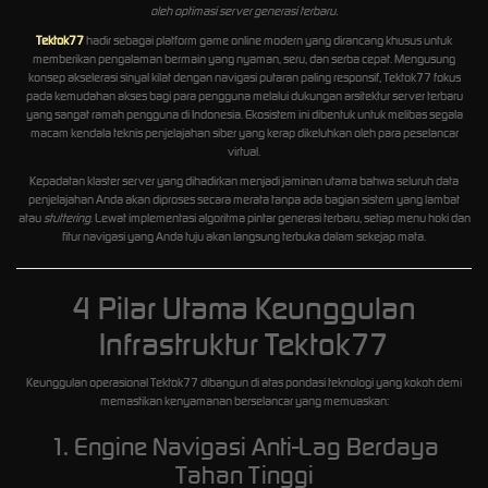
oleh optimasi server generasi terbaru.
Tektok77
hadir sebagai platform game online modern yang dirancang khusus untuk
memberikan pengalaman bermain yang nyaman, seru, dan serba cepat. Mengusung
konsep akselerasi sinyal kilat dengan navigasi putaran paling responsif, Tektok77 fokus
pada kemudahan akses bagi para pengguna melalui dukungan arsitektur server terbaru
yang sangat ramah pengguna di Indonesia. Ekosistem ini dibentuk untuk melibas segala
macam kendala teknis penjelajahan siber yang kerap dikeluhkan oleh para peselancar
virtual.
Kepadatan klaster server yang dihadirkan menjadi jaminan utama bahwa seluruh data
penjelajahan Anda akan diproses secara merata tanpa ada bagian sistem yang lambat
atau
stuttering
. Lewat implementasi algoritma pintar generasi terbaru, setiap menu hoki dan
fitur navigasi yang Anda tuju akan langsung terbuka dalam sekejap mata.
4 Pilar Utama Keunggulan
Infrastruktur Tektok77
Keunggulan operasional Tektok77 dibangun di atas pondasi teknologi yang kokoh demi
memastikan kenyamanan berselancar yang memuaskan:
1. Engine Navigasi Anti-Lag Berdaya
Tahan Tinggi