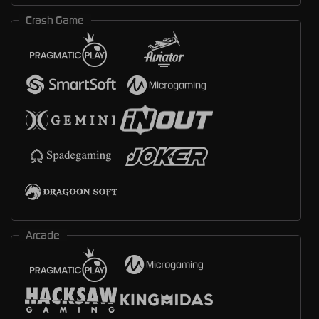
Crash Game
Arcade